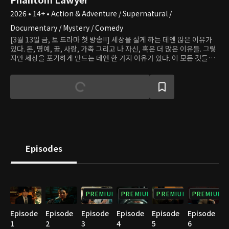
2026 • 14+ • Action & Adventure / Supernatural /
Documentary / Mystery / Comedy
[3월 13일 금, 토 드라마 첫 방송!!] 세상을 살게 하는 데엔 많은 이유가
있다. 돈, 명예, 꿈, 사랑, 가족 그리고 나 자신, 혹은 더 많은 이유들. 그렇
지만 세상을 포기하게 만드는 데엔 한 가지 이유가 있다. 이 모든 것들을
다 부질 없게 만드는 것, 더 이상의 희망이 느껴지지 않을 때. 우린 그때
불행해진다. ‘신이랑 법률사무소’는 행복보다 불행을 더 많이 느끼는 요
즘 시대, 희망찬 세상을 보여주고자 기획되었다. 세상은 물러 터졌다고
말하지만 어떤 순간에도 진실을 외면하지 않는 인품에 귀신을 볼 수 있
고, 빙의까지 할 수 있는 판타지가 한 스푼 더해진, 망자의 한을 풀어주는
신(神)들린 변호사 신이랑. 지금 우리에겐 이랑과 같은 변호사가 필요하
지 않을까? 산 자와 죽은 자, 모두를 변호할 수 있다면, 하고 싶은 말과 해
야만 하는 말 모두를 들어줄 수 있다면, 그런 변호사가 세상에 존재한다
면 좋지 않을까. 세상을 떠난 이들만 억울한 사연이 있는 게 아니기에. 사
Episodes
랑하는 사람을 잃고 남겨진 이들의 마음 또한 다독여져야 하기에. 하루가
멀다 하고 찾아오는 귀신들 때문에 힘들지만 그럼에도 세심한 한마디와
따뜻한 행동으로 진실을 마주하려는 용기 있는 변호사 신이랑을 통해, 죽
은 이는 마지막 안식을 갖고 산 자는 다시 살아갈 용기를 갖는 희망찬 세
상을 그려 보려한다. 세상에 없는 변호사가 들려주는, 그 어디에도 있었
PREMIUM
PREMIUM
PREMIUM
PREMIUM
으면 하는 이야기, 이랑의 좌충우돌 맘찢 & 웃픈 어드벤쳐가 시작된다.
Episode
Episode
Episode
Episode
Episode
Episode
1
2
3
4
5
6