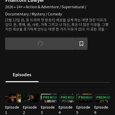
2026 • 14+ • Action & Adventure / Supernatural /
Documentary / Mystery / Comedy
[3월 13일 금, 토 드라마 첫 방송!!] 세상을 살게 하는 데엔 많은 이유가
있다. 돈, 명예, 꿈, 사랑, 가족 그리고 나 자신, 혹은 더 많은 이유들. 그렇
지만 세상을 포기하게 만드는 데엔 한 가지 이유가 있다. 이 모든 것들을
다 부질 없게 만드는 것, 더 이상의 희망이 느껴지지 않을 때. 우린 그때
불행해진다. ‘신이랑 법률사무소’는 행복보다 불행을 더 많이 느끼는 요
즘 시대, 희망찬 세상을 보여주고자 기획되었다. 세상은 물러 터졌다고
말하지만 어떤 순간에도 진실을 외면하지 않는 인품에 귀신을 볼 수 있
고, 빙의까지 할 수 있는 판타지가 한 스푼 더해진, 망자의 한을 풀어주는
신(神)들린 변호사 신이랑. 지금 우리에겐 이랑과 같은 변호사가 필요하
지 않을까? 산 자와 죽은 자, 모두를 변호할 수 있다면, 하고 싶은 말과 해
야만 하는 말 모두를 들어줄 수 있다면, 그런 변호사가 세상에 존재한다
면 좋지 않을까. 세상을 떠난 이들만 억울한 사연이 있는 게 아니기에. 사
Episodes
랑하는 사람을 잃고 남겨진 이들의 마음 또한 다독여져야 하기에. 하루가
멀다 하고 찾아오는 귀신들 때문에 힘들지만 그럼에도 세심한 한마디와
따뜻한 행동으로 진실을 마주하려는 용기 있는 변호사 신이랑을 통해, 죽
은 이는 마지막 안식을 갖고 산 자는 다시 살아갈 용기를 갖는 희망찬 세
상을 그려 보려한다. 세상에 없는 변호사가 들려주는, 그 어디에도 있었
PREMIUM
PREMIUM
PREMIUM
PREMIUM
으면 하는 이야기, 이랑의 좌충우돌 맘찢 & 웃픈 어드벤쳐가 시작된다.
Episode
Episode
Episode
Episode
Episode
Episode
1
2
3
4
5
6