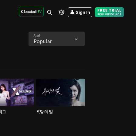
Sign In
Free Trial - Sk
Sort
Popular
 리그
욕망의 덫