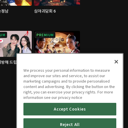
순정남
심야괴담회 6
IUM
PREMIUM
처방해 드립니다
동이
We process your personal information to measure
and improve our sites and service, to assist our
marketing campaigns and to provide personalised
content and advertising. By clicking the button on the
right, you can exercise your privacy rights. For more
information see our privacy notice
Accept Cookies
Reject All