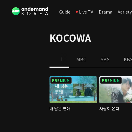
Guide
Live TV
Drama
Variety
KOCOWA
All
MBC
SBS
KB
PREMIUM
PREMIUM
내 남은 연애
사랑이 온다