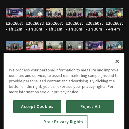
E20260730
E20260729
E20260728
E20260727
E20260724
E20260723
• 1h 32m
• 1h 30m
• 1h 31m
• 1h 30m
• 1h 30m
• 4h 4m
E20260722
E20260721
E20260720
E20260716
E20260715
E20260714
• 1h 30m
• 1h 31m
• 1h 32m
• 1h 29m
• 1h 30m
• 1h 31m
We process your personal information to measure and improve
our sites and service, to assist our marketing campaigns and to
provide personalised content and advertising. By clicking the
button on the right, you can exercise your privacy rights. For
E20260713
E20260710
E20260709
E20260708
E20260707
E20260706
more information see our privacy notice
• 1h 31m
• 1h 32m
• 1h 32m
• 1h 32m
• 1h 30m
• 1h 30m
Accept Cookies
Reject All
Your Privacy Rights
E20260703
E20260702
E20260701
E20260630
E20260629
E20260626
• 1h 29m
• 1h 30m
• 1h 29m
• 1h 31m
• 1h 31m
• 1h 32m