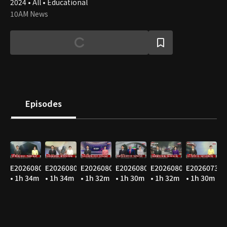
2024 • All • Educational
10AM News
Episodes
E20260807
E20260806
E20260805
E20260804
E20260803
E20260731
• 1h 34m
• 1h 34m
• 1h 32m
• 1h 30m
• 1h 32m
• 1h 30m