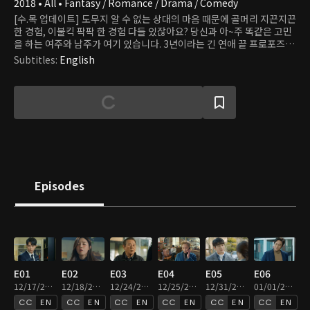
2018 • All • Fantasy / Romance / Drama / Comedy
[수.목 업데이트] 도무지 알 수 없는 상대의 마음 때문에 골머리 지끈지끈
한 경험, 이불킥 팍팍 한 경험 다들 있잖아요? 당신과 아~주 똑같은 고민
을 하는 여주와 남주가 여기 있습니다. 3년이라는 긴 연애 끝 프로포즈 직
전! 시원하게 차인 여자. '연애허당' 서유리, 연애감이라고는 1도 없는 이
Subtitles
:
English
성적인 남자의 전형이지만 어쩌다보니 가문의 계승자로 태어나 다른 사
람의 연애 감정을 움직이게 된 '현대판 큐피드' 오수. '가문의 비밀'이 담
긴 커피 한 잔으로 지독한 인연의 끈에 얽혀버린 오수와 유리! 두 사람이
만들어갈 감정이입 100% 예약 '썸로맨스'. 이 연애, 굿바이야 웰컴이야?
Episodes
E01
E02
E03
E04
E05
E06
12/17/2025 • 51m
12/18/2025 • 47m
12/24/2025 • 48m
12/25/2025 • 46m
12/31/2025 • 47m
01/01/2026 • 49m
EN
EN
EN
EN
EN
EN