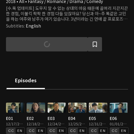
2018 • All • Fantasy / Romance / Drama / Comedy
[수.목 업데이트] 도무지 알 수 없는 상대의 마음 때문에 골머리 지끈지끈
한 경험, 이불킥 팍팍 한 경험 다들 있잖아요? 당신과 아~주 똑같은 고민
을 하는 여주와 남주가 여기 있습니다. 3년이라는 긴 연애 끝 프로포즈 직
전! 시원하게 차인 여자. '연애허당' 서유리, 연애감이라고는 1도 없는 이
Subtitles
:
English
성적인 남자의 전형이지만 어쩌다보니 가문의 계승자로 태어나 다른 사
람의 연애 감정을 움직이게 된 '현대판 큐피드' 오수. '가문의 비밀'이 담
긴 커피 한 잔으로 지독한 인연의 끈에 얽혀버린 오수와 유리! 두 사람이
만들어갈 감정이입 100% 예약 '썸로맨스'. 이 연애, 굿바이야 웰컴이야?
Episodes
E01
E02
E03
E04
E05
E06
12/17/2025 • 51m
12/18/2025 • 47m
12/24/2025 • 48m
12/25/2025 • 46m
12/31/2025 • 47m
01/01/2026 • 49m
EN
EN
EN
EN
EN
EN