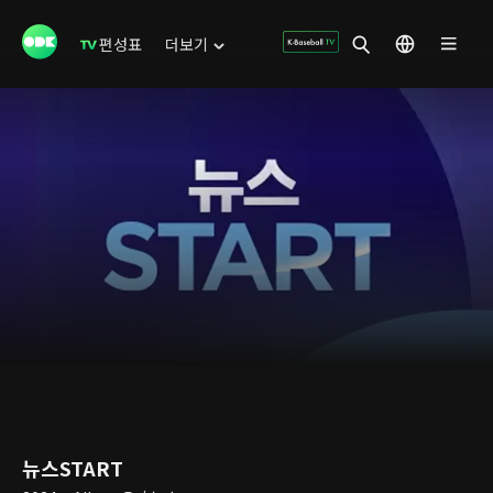
편성표
더보기
뉴스START