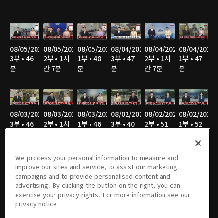
08/05/2026
08/05/2026
08/05/2026
08/04/2026
08/04/2026
08/04/2026
3부 • 46
2부 • 1시
1부 • 48
3부 • 47
2부 • 1시
1부 • 47
분
간 7분
분
분
간 7분
분
08/03/2026
08/03/2026
08/03/2026
08/02/2026
08/02/2026
08/02/2026
3부 • 46
2부 • 1시
1부 • 46
3부 • 40
2부 • 51
1부 • 52
분
간 8분
분
분
분
분
We process your personal information to measure and
improve our sites and service, to assist our marketing
campaigns and to provide personalised content and
08/01/2026
08/01/2026
08/01/2026
07/31/2026
07/31/2026
07/31/2026
advertising. By clicking the button on the right, you can
3부 • 40
2부 • 52
1부 • 52
3부 • 45
2부 • 1시
1부 • 46
exercise your privacy rights. For more information see our
분
분
분
분
간 7분
분
privacy notice