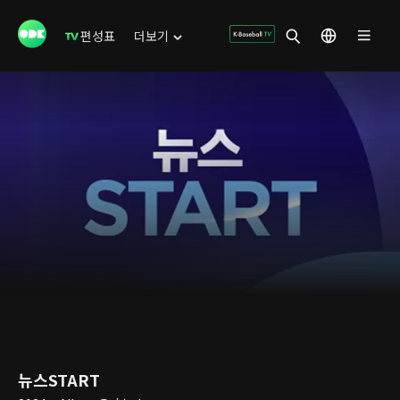
편성표
더보기
뉴스START