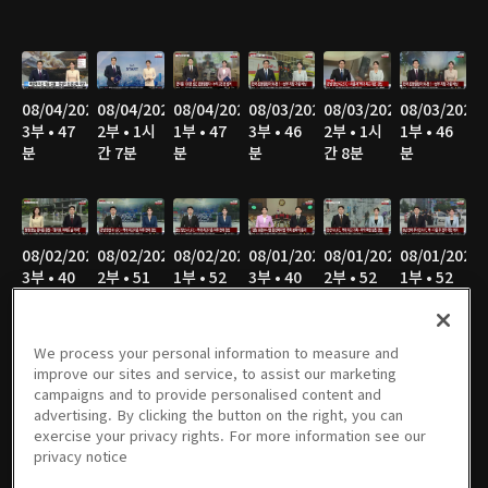
08/04/2026
08/04/2026
08/04/2026
08/03/2026
08/03/2026
08/03/2026
3부 • 47
2부 • 1시
1부 • 47
3부 • 46
2부 • 1시
1부 • 46
분
간 7분
분
분
간 8분
분
08/02/2026
08/02/2026
08/02/2026
08/01/2026
08/01/2026
08/01/2026
3부 • 40
2부 • 51
1부 • 52
3부 • 40
2부 • 52
1부 • 52
분
분
분
분
분
분
We process your personal information to measure and
improve our sites and service, to assist our marketing
campaigns and to provide personalised content and
07/31/2026
07/31/2026
07/31/2026
07/30/2026
07/30/2026
07/30/2026
advertising. By clicking the button on the right, you can
3부 • 45
2부 • 1시
1부 • 46
3부 • 45
2부 • 1시
1부 • 46
exercise your privacy rights. For more information see our
분
간 7분
분
분
간 7분
분
privacy notice