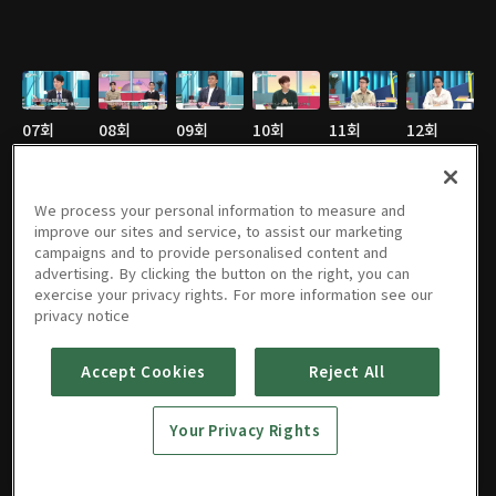
07회
08회
09회
10회
11회
12회
08/18/2022 • 45분
09/01/2022 • 44분
09/08/2022 • 46분
09/15/2022 • 46분
09/22/2022 • 44분
09/29/2022 • 45분
We process your personal information to measure and
improve our sites and service, to assist our marketing
campaigns and to provide personalised content and
13회
20221118
20221125
20221202
20221209
20221216
advertising. By clicking the button on the right, you can
10/06/2022 • 45분
회
회
회
회
회
exercise your privacy rights. For more information see our
11/18/2022 • 45분
11/25/2022 • 45분
12/02/2022 • 45분
12/09/2022 • 45분
12/16/2022 • 46분
privacy notice
Accept Cookies
Reject All
20221223
20221230
20230106
20230113
회
회
회
회
Your Privacy Rights
12/23/2022 • 46분
12/30/2022 • 44분
01/06/2023 • 45분
01/13/2023 • 45분