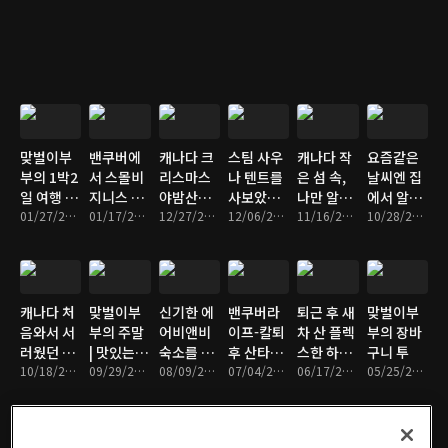
다 맞벌이
산여행
부부의 부
산여행 |
흰여울 문
화마을 |
대정 양곱
창 맛집 |
맞벌이부
밴쿠버에
캐나다 크
스팀 사우
캐나다 작
요즘같은
한국 브이
부의 1박2
서 스몰비
리스마스
나 텐트를
은 섬 속,
날씨엔 집
로그
일 여행 to
지니스 해
야밤산책 |
사보았습
나만 알고
에서 알싸
Bowen
01/27/2022 • 20분
보기 | 카
01/17/2022 • 15분
코요테
12/27/2021 • 8분
니다 | 캐
12/06/2021 • 11분
싶은 에어
11/16/2021 • 14분
한 마라탕
10/28/2021 • 13분
Island
드팔이로
나다의 시
비앤비
해먹기
Craft
린 겨울나
Market다
기
녀왔어요
캐나다 처
맞벌이부
신기한 에
밴쿠버라
퇴근 후 새
맞벌이부
음와서 서
부의 주말
어비앤비
이프-칼퇴
차 산 플렉
부의 장바
러웠던 유
| 맛있는
숙소를 발
후 산타러
스한 하루
구니 투
학생/어학
10/18/2021 • 9분
Tuna
09/29/2021 • 9분
견했다 |
08/09/2021 • 13분
가자 | 잠
07/04/2021 • 11분
| 캐나다
06/17/2021 • 9분
05/25/2021 • 9분
연수생 시
Poke
세상캐나
이 솔솔 오
맞벌이 부
절 썰
다 스럽구
는 영상
부의 하루
만