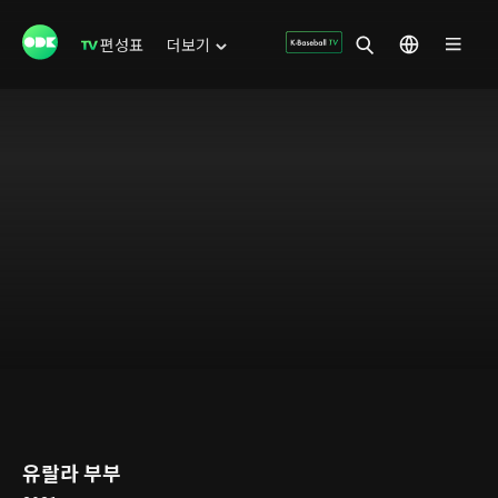
편성표
더보기
유랄라 부부