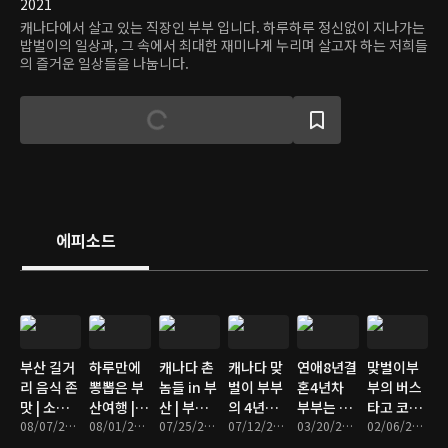
2021
캐나다에서 살고 있는 직장인 부부 입니다. 하루하루 정신없이 지나가는
밥벌이의 일상과, 그 속에서 최대한 재미나게 누리며 살고자 하는 저희들
의 즐거운 일상들을 나눕니다.
에피소드
부산 길거
하루만에
캐나다 촌
캐나다 맞
연애8년결
맞벌이부
리 음식 존
뽕뽑은 부
놈들 in 부
벌이 부부
혼4년차
부의 버스
맛 | 소식
산여행 |
산 | 부산
의 4년만
부부는 발
타고 코스
좌 시장먹
08/07/2022 • 11분
같이 하시
08/01/2022 • 19분
여행 브이
07/25/2022 • 20분
에 한국 방
07/12/2022 • 17분
렌타인에
03/20/2022 • 11분
요리 먹으
02/06/2022 • 19분
방 | 캐나
죠 순삭 부
로그
문
뭐해
러가는 길