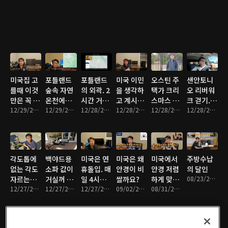
난 가구 문
에...
고를때 꼭
다스도 반
짝 고치기.
알아야 할
값?
것들.
Part-2
미국집 고
포틀랜드
포틀랜드
미국 이민
오스틴 주
샌안토니
를때 이것
숲속 자연
의 외곽. 2
을 생각하
택가 크리
오 리버워
만은 꼭 알
온천에서
시간 거리
고 계시다
스마스 장
크 걷기.
고 고르세
12/29/2021 • 11분
생긴일. 오
12/29/2021 • 10분
안에 상상
12/28/2021 • 10분
면. 포틀랜
12/28/2021 • 10분
식 구경해
12/28/2021 • 7분
이걸보고
12/28/2021 • 7분
요. 학교
레곤의 자
가능한 모
드는 어때
요. 크리스
청계천을
점수에 따
연엔 없는
든 자연의
요? 1부.
마스인사
만들었다
른 차등이
게 없다.
모습을 갖
드립니다.
고???
얼마나 중
춘곳. 2부.
더워도 크
각도톱에
백야드용
미국은 연
미국은 왜
미국에서
주방수납
요한가?
리스마스
없는 각도
소파 값이
휴돌입. 매
안경이 비
안경 저렴
의 달인
라네...
자르는법.
거실꺼 보
일 4시반
쌀까요?
하게 맞추
08/23/2021 • 13분
산수는 머
12/27/2021 • 9분
다 비싸다
12/27/2021 • 8분
이면 저절
12/27/2021 • 6분
09/02/2021 • 9분
기 Part1
08/31/2021 • 11분
리가 아파
고? 왜? 미
로 눈이 떠
~~ 45도
국살이에
지는 이유.
보다 작게
이런거도
아침형인