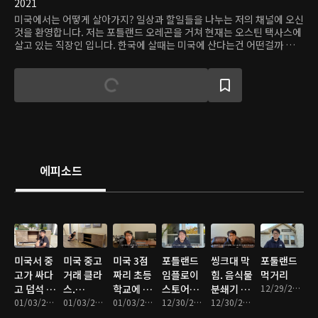
2021
미국에서는 어떻게 살아가지? 일상과 할일들을 나누는 저의 채널에 오신
것을 환영합니다. 저는 포틀랜드 오레곤을 거쳐 현재는 오스틴 택사스에
살고 있는 직장인 입니다. 한국에 살때는 미국에 산다는건 어떤걸까 막연
히 궁금해했었는데 그때 상상했던거랑은 좀 다르더라구요. 제가 사는 이
야기를 하나하나 나누어 보려고 합니다. 미국에서의 직장생활, 집안일,
할줄 알아야하는 일, 놀거리, 먹거리도 등등... 채널명이 일해라현아이지
요? 할일이 참~ 많아요... 오늘도 부지런히 살아봅시다.
에피소드
미국서 중
미국 중고
미국 3점
포틀랜드
씽크대 막
포툴랜드
고가 싸다
거래 클라
짜리 초등
임플로이
힘. 음식물
먹거리
고 덥석 사
스.
학교에 갔
스토어들.
분쇄기 고
12/29/2021 • 16분
면 벌어지
01/03/2022 • 11분
$2,000짜
01/03/2022 • 14분
더니 생긴
01/03/2022 • 11분
나이키 반
12/30/2021 • 13분
치기
12/30/2021 • 9분
는일. 박살
리를 $80
일. 미국집
값? 아디