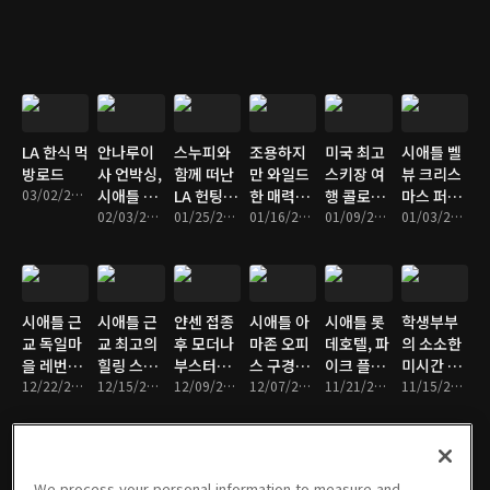
LA 한식 먹
안나루이
스누피와
조용하지
미국 최고
시애틀 벨
방로드
사 언박싱,
함께 떠난
만 와일드
스키장 여
뷰 크리스
03/02/2022 • 12분
시애틀 아
LA 헌팅턴
한 매력의
행 콜로라
마스 퍼레
파트 투어
02/03/2022 • 9분
비치
01/25/2022 • 15분
디트로이
01/16/2022 • 9분
도 베일
01/09/2022 • 11분
이드
01/03/2022 • 17분
트
시애틀 근
시애틀 근
얀센 접종
시애틀 아
시애틀 롯
학생부부
교 독일마
교 최고의
후 모더나
마존 오피
데호텔, 파
의 소소한
을 레번워
힐링 스팟
부스터샷
스 구경하
이크 플레
미시간 캠
스
12/22/2021 • 9분
리조트
12/15/2021 • 11분
부작용 후
12/09/2021 • 3분
기
12/07/2021 • 9분
이스
11/21/2021 • 12분
퍼스 라이
11/15/2021 • 11분
기
프
We process your personal information to measure and