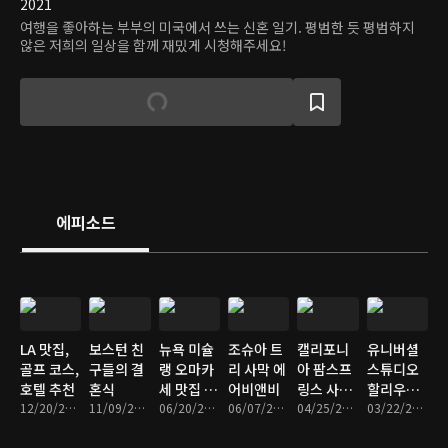
2021
여행을 좋아하는 부부의 미국에서 쓰는 신혼 일기. 평범한 듯 평범하지
않은 저희의 일상을 함께 재밌게 시청해주세요!
에피소드
LA 맛집,
보스턴 친
뉴욕 미슐
조슈아 트
캘리포니
유니버셜
골프 코스,
구들의 결
랭 오마카
리 사막 에
아 팜스프
스튜디오
호텔 추천
혼식
세 맛집 스
어비앤비
링스 사막
할리우드
12/20/2022 • 19분
11/09/2022 • 15분
시 나카자
06/20/2022 • 9분
06/07/2022 • 11분
여행
04/25/2022 • 12분
랜선 여행
03/22/2022 • 15분
와