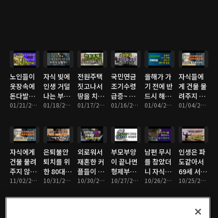
노인들이
자식 빚에
전원주택
국민연금
올해가 가
자식들에
옷장속에
인생 거덜
짓고나서
조기수령
기 전에 반
게 건물 물
돈다발을
나는 부모
땅을 치고
급증~ 대
드시 해야
려주지 않
보관하는
01/21/2024 • 8분
들, 무자식
01/18/2024 • 8분
후회한 5
01/17/2024 • 8분
체 이유가
01/16/2024 • 8분
할 일들
01/04/2024 • 7분
을래~ 80
01/04/2024 • 8분
이유
이 상팔자
가지
뭐야?
대 건물주
의 변심
자식에게
은퇴불안
외로워서
부모부양
남편 무시
인생은 파
건물 물려
퇴치를 위
재혼한 커
이 끝나면
를 참았더
도같아서
주지 않을
한 80대 선
플들이 다
형제부양
니 자식들
69세 서퍼
래" 80대
11/02/2023 • 8분
배들의 조
10/31/2023 • 8분
시 갈라서
10/30/2023 • 8분
이 시작된
10/27/2023 • 8분
이 얕본다
10/26/2023 • 8분
는 오늘도
10/25/2023 • 7분
건물주들
언, 이렇게
는 이유
다
바다에 간
의 변심
해봐!
다