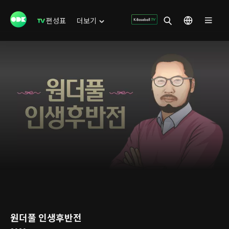
편성표
더보기
원더풀 인생후반전