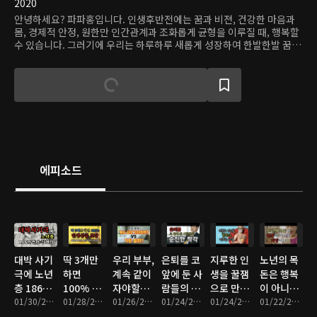
2020
안녕하세요? 파파홍입니다. 인생후반전에는 꿈과 비젼, 건강한 마음과
몸, 경제적 안정, 원한만 인간관계과 조화롭게 균형을 이루질 때, 행복할
수 있습니다. 그러기에 우리는 하루하루 새롭게 성장하여 한발한발 꿈을
향해 가야합니다. 여러분들과 함께 이 길을 나섭니다. ""원더풀 인생 후
반전""을 위하여~!
에피소드
대박 사기
딱 3개만
우리 부부,
은퇴를 코
지루한 인
노년의 목
극에 노년
하면
계속 같이
앞에 둔 사
생을 꿀잼
돈은 행복
층 186만
100% 성
자야할까?
람들의 순
으로 만드
이 아니라
명이 당했
01/30/2024 • 7분
공인생 보
01/28/2024 • 7분
VS 각방쓸
01/26/2024 • 8분
진한 착각
01/24/2024 • 7분
는 비결
01/24/2024 • 7분
재앙이다
01/22/2024 • 8분
다
장
까?
들