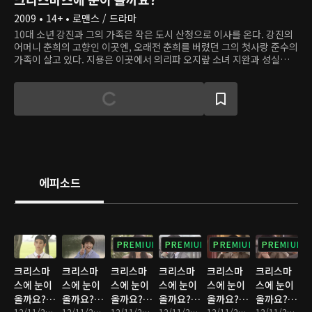
2009 • 14+ • 로맨스 / 드라마
10대 소년 강진과 그의 가족은 작은 도시 산청으로 이사를 온다. 강진의
어머니 춘희의 고향인 이곳엔, 오래전 춘희를 버렸던 그의 첫사랑 준수의
가족이 살고 있다. 지용은 이곳에서 의리파 오지랖 소녀 지완과 성실하고
반듯한 지용 남매와 인연을 맺고, 강진과 지완은 열병 같은 첫사랑을 앓
는다. 하지만 지용이 지완의 펜던트를 찾으려 물에 들어갔다가 익사하
고, 지완이 그 충격으로 집을 떠나며 두 사람은 헤어진다. 오랜 시간이 지
난 후, 건축가가 된 강진은 회사 동료의 결혼식에서 지완을 만난다.
에피소드
PREMIUM
PREMIUM
PREMIUM
PREMIUM
크리스마
크리스마
크리스마
크리스마
크리스마
크리스마
스에 눈이
스에 눈이
스에 눈이
스에 눈이
스에 눈이
스에 눈이
올까요? :
올까요? :
올까요? :
올까요? :
올까요? :
올까요? :
12/11/2020 • 1시간 6분
12/11/2020 • 1시간 8분
12/11/2020 • 1시간 9분
12/11/2020 • 1시간 8분
12/11/2020 • 1시간 6분
12/11/2020 • 1시간 6분