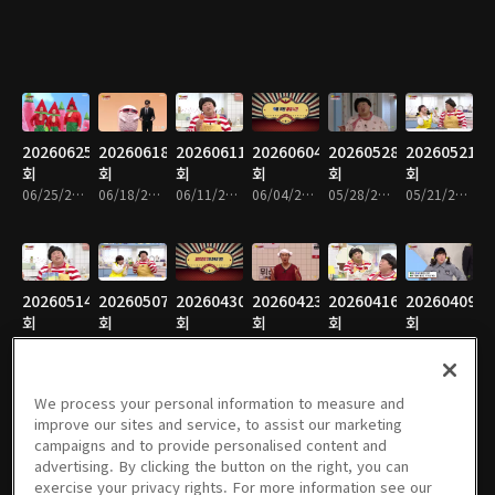
20260625
20260618
20260611
20260604
20260528
20260521
회
회
회
회
회
회
06/25/2026 • 14분
06/18/2026 • 14분
06/11/2026 • 14분
06/04/2026 • 15분
05/28/2026 • 15분
05/21/2026 • 15분
20260514
20260507
20260430
20260423
20260416
20260409
회
회
회
회
회
회
05/14/2026 • 14분
05/07/2026 • 15분
04/30/2026 • 14분
04/23/2026 • 14분
04/16/2026 • 14분
04/09/2026 • 14분
We process your personal information to measure and
improve our sites and service, to assist our marketing
campaigns and to provide personalised content and
20260402
20260326
20260319
20260312
20260305
20260226
advertising. By clicking the button on the right, you can
회
회
회
회
회
회
exercise your privacy rights. For more information see our
04/02/2026 • 14분
03/26/2026 • 14분
03/19/2026 • 13분
03/12/2026 • 14분
03/05/2026 • 14분
02/26/2026 • 15분