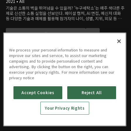
2021 • All
기술은 소통의 벽을 뛰어넘을 수 있을까? '누구세탁소'는 매주 색다른 주
제로 신선한 소통 실험을 선보인다. 페이셜 캡처, AI 면접, 메신저 대화
등 다양한 기술과 매체를 활용해 참가자의 나이, 성별, 지위, 외모 등 선
입견을 줄 만한 요소를 최대한 제거한다. 상대에 대해 모르는 상태에서
실험에 참여한 일반인들은 얼마나 열린 마음으로 소통할 수 있을까?
We process your personal information to measure and
improve our sites and service, to assist our marketing
campaigns and to provide personalised content and
advertising. By clicking the button on the right, you can
에피소드
exercise your privacy rights. For more information see our
privacy notice
Accept Cookies
Reject All
01회
02회
03회
마지막회
Your Privacy Rights
11/11/2021 • 42분
11/18/2021 • 43분
11/25/2021 • 44분
12/02/2021 • 43분