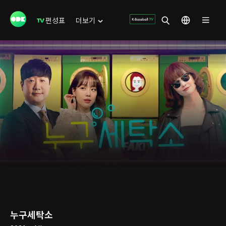
편성표
더보기
누구세탁소