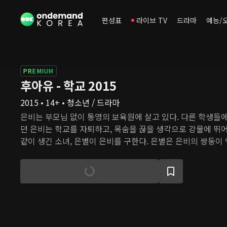
편성표
라이브 TV
드라마
예능/
PREMIUM
후아유 - 학교 2015
2015 • 14+ • 청소년 / 드라마
은비는 부모님 없이 통영의 보육원에 살고 있다. 다른 학생들
던 은비는 학교를 자퇴하고, 목숨을 끊을 생각으로 강물에 뛰어
같이 생긴 소녀, 은별이 은비를 구한다. 은별은 은비의 쌍둥이 
가정에 입양되면서 은비와 헤어졌다. 구조된 후 병원에 입원한
는다. 설상가상 은비는 갑자기 사라진다. 은별을 찾기 위해 통
미경은 은비를 은별로 착각하고, 아무것도 기억하지 못하는 
삶을 살아간다. 하지만 서울 명문 세광고의 잇걸인 은별의 삶
하고 아름답진 않다.