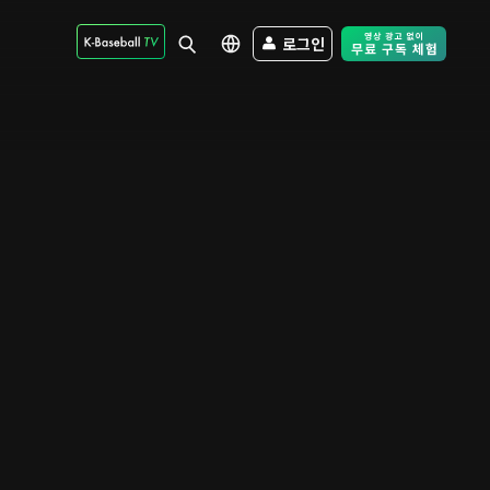
로그인
Free Trial - Sk