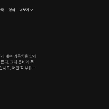
오락
영화
더보기
에게 계속 괴롭힘을 당하
든다. 그때 은비와 똑
언니로, 어릴 적 부유한
 은비는 기억을 모두 잃
영에 온 은별의 어머니
은비는 그때부터 은별의
은 겉으로 보기보다 화려