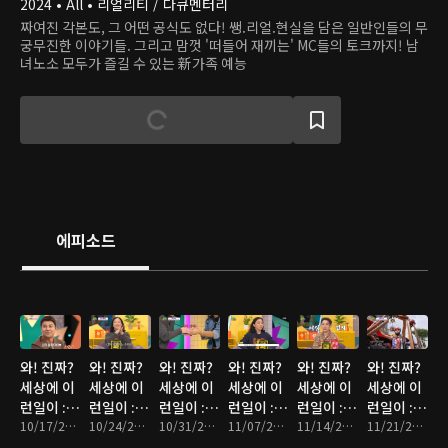
2024 • All • 리얼리티 / 다큐멘터리
짜여진 각본도, 그 어떤 공식도 없다! 쌩.리얼.현실을 담은 일반인들의 무
궁무진한 이야기들. 그리고 맘껏 '떠들어 재끼는' MC들의 토크까지! 남
녀노소 모두가 즐길 수 있는 新가족 예능
에피소드
와! 진짜?
와! 진짜?
와! 진짜?
와! 진짜?
와! 진짜?
와! 진짜?
세상에 이
세상에 이
세상에 이
세상에 이
세상에 이
세상에 이
런일이 : 1
런일이 : 2
런일이 : 3
런일이 : 4
런일이 : 5
런일이 : 6
회
10/17/2024 • 1시간 11분
회
10/24/2024 • 1시간 11분
회
10/31/2024 • 1시간 8분
회
11/07/2024 • 1시간 11분
회
11/14/2024 • 1시간 19분
회
11/21/2024 • 1시간 11분