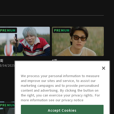
PREMIUM
PREMIUM
5회
6회
0/04/2025 • 1시간 9분
10/05/2025 • 1시간 9분
We process your personal information to measure
and improve our sites and service, to assist our
marketing campaigns and to provide personalised
content and advertising. By clicking the button on
the right, you can exercise your privacy rights. For
more information see our privacy notice
PREMIUM
PREMIUM
Accept Cookies