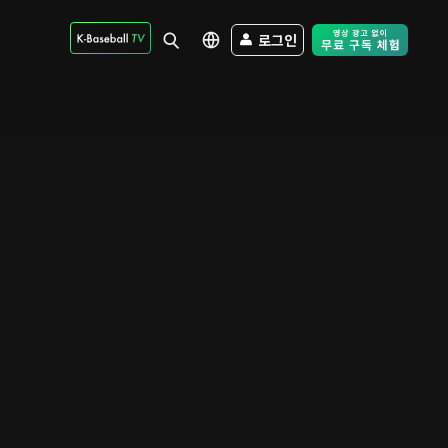
로그인
Free Trial - Sk