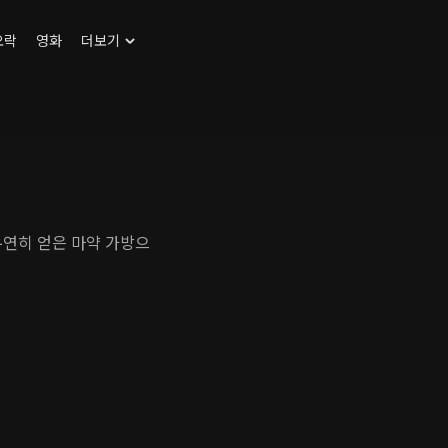
오락
영화
더보기
우연히 얻은 마약 가방으