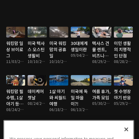
워킹맘 일
미국 텍사
미국 워킹
30대에게
텍사스 건
이민 생활
상 브이로
스 오스틴
맘의 공휴
생일이란
물 렌트,
의 치명적
그
생활비
일
09/04/2023 • 5분
비즈니스
인 단점
11/03/2023 • 5분
10/10/2023 • 9분
10/10/2023 • 5분
시작
08/29/2023 • 8분
08/28/2023 • 5분
워킹맘 필
데이케어
1살 아기
미국에 독
여름 휴가,
첫 수영장
수템, 1살
첫날
와 씨월드
일 마을
가족 모임
아기 반응
아기 등원
08/24/2023 • 7분
여행
이?!
05/30/2023 • 5분
05/29/2023 • 4분
룩
08/24/2023 • 6분
06/18/2023 • 6분
06/13/2023 • 8분
We process your personal information to measure and