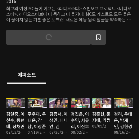
2016
최고의 여성 MC들이 이끄는 <라디오스타> 스핀오프 프로젝트 <비디오
스타>. 라디오스타보다 더 독하고 더 웃기다! MC도 게스트도 모두 웃음
이 끊이지 않는 기분 좋은 토크쇼! 새로운 예능 원석 발굴을 약속하는 고
퀄러티 정통 토크쇼가 왔다.
에피소드
김일중, 이
주우재, 우
김종서, 이
정진운, 이
김준현, 문
경리, 우태
천수, 동현
태운, 강
상민, 데니
수민, 서유
지애, 키썸
운, 박재
배, 정채연
남, 이상준
안, 렌
리, 이진호
08/09/2016 • 1시간 3분
민, 강한경
07/12/2016 • 1시간
07/19/2016 • 1시간
07/26/2016 • 1시간 2분
08/02/2016 • 1시간 2분
08/16/2016 • 1시간 7분