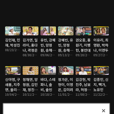
김민재, 민
김가연, 일
유빈, 강예
강예빈, 유
권오중, 홍
이유리, 최
재, 박성진
라이, 홍다
빈, 양정
빈, 양정
원기, 이병
영완, 박하
08/23/2016 • 1시간 11분
나, 곽정은
원, 송해나
원, 송해나
헌, 봉만대
나, 이연두
08/30/2016 • 1시간 12분
- 1부
09/06/2016 • 1시간 8분
- 2부
09/13/2016 • 1시간
09/20/2016 • 1시간 12분
09/27/2016 • 1시간 15분
신아영, 구
정채연, 양
바다, 스테
정가은, 이
김강현, 박
김종민, 신
새봄, 지주
정원, 김민
파니, 솔
현이, 이영
진주, 남보
지, 빽가,
연, 올리
재, 정진
비, 솔빈
은, 김미려
라, 허정
노유민
버, 황재근
10/04/2016 • 1시간 16분
운, 김준
10/11/2016 • 1시간 2분
10/18/2016 • 1시간 10분
11/01/2016 • 1시간 8분
민, 윤종훈
11/08/2016 • 1시간 11분
11/22/2016 • 1시간 12분
현, 박성
진, 경리,
유빈, 강예