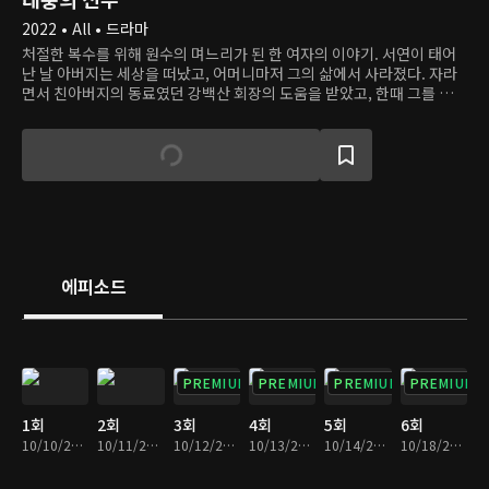
2022 • All • 드라마
처절한 복수를 위해 원수의 며느리가 된 한 여자의 이야기. 서연이 태어
난 날 아버지는 세상을 떠났고, 어머니마저 그의 삶에서 사라졌다. 자라
면서 친아버지의 동료였던 강백산 회장의 도움을 받았고, 한때 그를 아버
지라고 불렀다. 어느 날, 서연은 아버지의 죽음이 강백산의 짓이라는 것
을 알게 되며 그의 인생을 짓밟겠다고 맹세한다. 서연이 선택한 복수의
첫 단계는, 한때 오빠라 불렀던 강태풍과 결혼해 강백산의 며느리가 되는
것이다.
에피소드
PREMIUM
PREMIUM
PREMIUM
PREMIUM
1회
2회
3회
4회
5회
6회
10/10/2022 • 31분
10/11/2022 • 31분
10/12/2022 • 31분
10/13/2022 • 32분
10/14/2022 • 31분
10/18/2022 • 31분