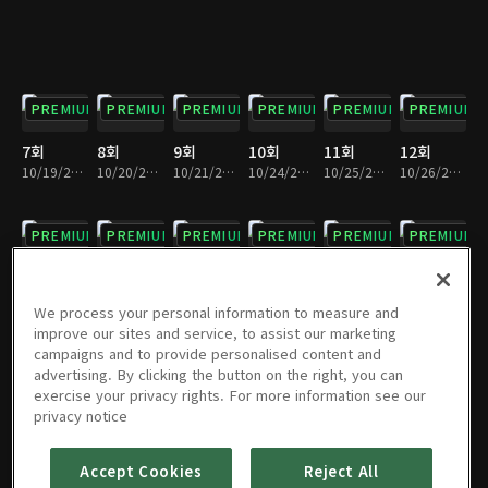
PREMIUM
PREMIUM
PREMIUM
PREMIUM
PREMIUM
PREMIUM
7회
8회
9회
10회
11회
12회
10/19/2022 • 31분
10/20/2022 • 31분
10/21/2022 • 31분
10/24/2022 • 31분
10/25/2022 • 32분
10/26/2022 • 31분
PREMIUM
PREMIUM
PREMIUM
PREMIUM
PREMIUM
PREMIUM
13회
14회
15회
16회
17회
18회
10/28/2022 • 31분
10/31/2022 • 32분
11/02/2022 • 31분
11/03/2022 • 31분
11/04/2022 • 31분
11/07/2022 • 31분
We process your personal information to measure and
improve our sites and service, to assist our marketing
campaigns and to provide personalised content and
PREMIUM
PREMIUM
PREMIUM
PREMIUM
PREMIUM
PREMIUM
advertising. By clicking the button on the right, you can
exercise your privacy rights. For more information see our
19회
20회
21회
22회
23회
24회
privacy notice
11/08/2022 • 32분
11/09/2022 • 31분
11/10/2022 • 32분
11/11/2022 • 31분
11/14/2022 • 31분
11/15/2022 • 31분
Accept Cookies
Reject All
PREMIUM
PREMIUM
PREMIUM
PREMIUM
PREMIUM
PREMIUM