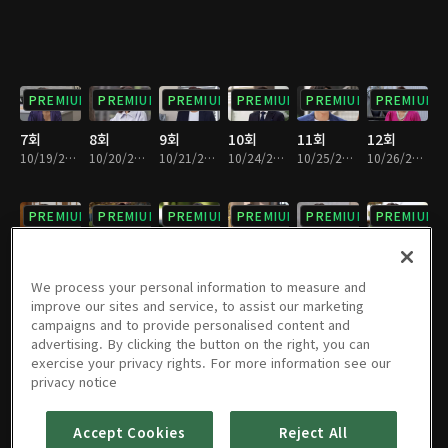
PREMIUM
PREMIUM
PREMIUM
PREMIUM
PREMIUM
PREMIUM
7회
8회
9회
10회
11회
12회
10/19/2022 • 31분
10/20/2022 • 31분
10/21/2022 • 31분
10/24/2022 • 31분
10/25/2022 • 32분
10/26/2022 • 31분
PREMIUM
PREMIUM
PREMIUM
PREMIUM
PREMIUM
PREMIUM
13회
14회
15회
16회
17회
18회
10/28/2022 • 31분
10/31/2022 • 32분
11/02/2022 • 31분
11/03/2022 • 31분
11/04/2022 • 31분
11/07/2022 • 31분
We process your personal information to measure and
improve our sites and service, to assist our marketing
campaigns and to provide personalised content and
PREMIUM
PREMIUM
PREMIUM
PREMIUM
PREMIUM
PREMIUM
advertising. By clicking the button on the right, you can
exercise your privacy rights. For more information see our
19회
20회
21회
22회
23회
24회
privacy notice
11/08/2022 • 32분
11/09/2022 • 31분
11/10/2022 • 32분
11/11/2022 • 31분
11/14/2022 • 31분
11/15/2022 • 31분
Accept Cookies
Reject All
PREMIUM
PREMIUM
PREMIUM
PREMIUM
PREMIUM
PREMIUM