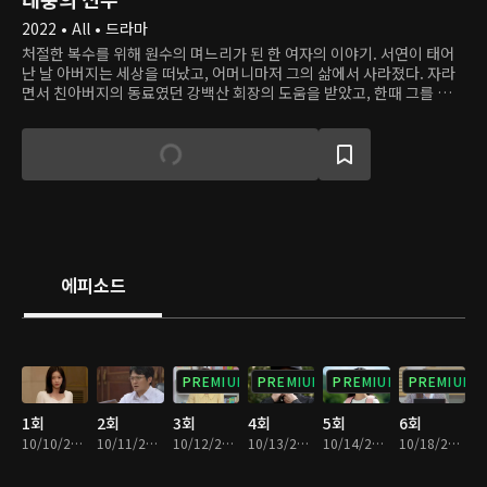
2022 • All • 드라마
처절한 복수를 위해 원수의 며느리가 된 한 여자의 이야기. 서연이 태어
난 날 아버지는 세상을 떠났고, 어머니마저 그의 삶에서 사라졌다. 자라
면서 친아버지의 동료였던 강백산 회장의 도움을 받았고, 한때 그를 아버
지라고 불렀다. 어느 날, 서연은 아버지의 죽음이 강백산의 짓이라는 것
을 알게 되며 그의 인생을 짓밟겠다고 맹세한다. 서연이 선택한 복수의
첫 단계는, 한때 오빠라 불렀던 강태풍과 결혼해 강백산의 며느리가 되는
것이다.
에피소드
PREMIUM
PREMIUM
PREMIUM
PREMIUM
1회
2회
3회
4회
5회
6회
10/10/2022 • 31분
10/11/2022 • 31분
10/12/2022 • 31분
10/13/2022 • 32분
10/14/2022 • 31분
10/18/2022 • 31분