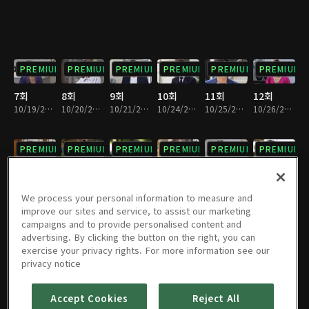
PREMIUM
PREMIUM
PREMIUM
PREMIUM
PREMIUM
PREMIUM
7회
8회
9회
10회
11회
12회
10/19/2022 • 31분
10/20/2022 • 31분
10/21/2022 • 31분
10/24/2022 • 31분
10/25/2022 • 32분
10/26/2022 • 31분
PREMIUM
PREMIUM
PREMIUM
PREMIUM
PREMIUM
PREMIUM
13회
14회
15회
16회
17회
18회
10/28/2022 • 31분
10/31/2022 • 32분
11/02/2022 • 31분
11/03/2022 • 31분
11/04/2022 • 31분
11/07/2022 • 31분
We process your personal information to measure and
improve our sites and service, to assist our marketing
campaigns and to provide personalised content and
PREMIUM
PREMIUM
PREMIUM
PREMIUM
PREMIUM
PREMIUM
advertising. By clicking the button on the right, you can
exercise your privacy rights. For more information see our
19회
20회
21회
22회
23회
24회
privacy notice
11/08/2022 • 32분
11/09/2022 • 31분
11/10/2022 • 32분
11/11/2022 • 31분
11/14/2022 • 31분
11/15/2022 • 31분
Accept Cookies
Reject All
PREMIUM
PREMIUM
PREMIUM
PREMIUM
PREMIUM
PREMIUM