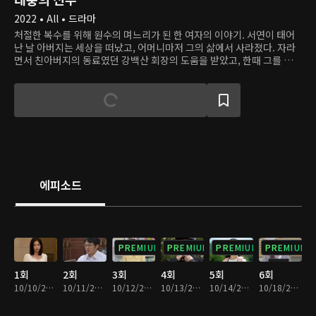
2022 • All • 드라마
처절한 복수를 위해 원수의 며느리가 된 한 여자의 이야기. 서연이 태어
난 날 아버지는 세상을 떠났고, 어머니마저 그의 삶에서 사라졌다. 자라
면서 친아버지의 동료였던 강백산 회장의 도움을 받았고, 한때 그를 아버
지라고 불렀다. 어느 날, 서연은 아버지의 죽음이 강백산의 짓이라는 것
을 알게 되며 그의 인생을 짓밟겠다고 맹세한다. 서연이 선택한 복수의
첫 단계는, 한때 오빠라 불렀던 강태풍과 결혼해 강백산의 며느리가 되는
것이다.
에피소드
PREMIUM
PREMIUM
PREMIUM
PREMIUM
1회
2회
3회
4회
5회
6회
10/10/2022 • 31분
10/11/2022 • 31분
10/12/2022 • 31분
10/13/2022 • 32분
10/14/2022 • 31분
10/18/2022 • 31분