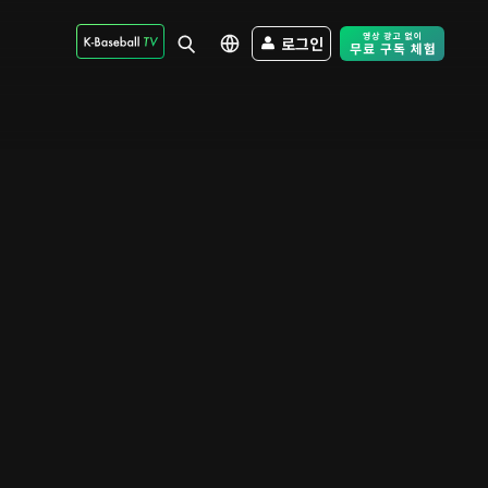
로그인
Free Trial - Sk