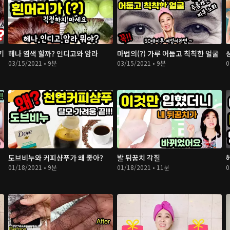
기
헤나 염색 할까? 인디고와 암라
마법의(?) 가루 어둡고 칙칙한 얼굴
03/15/2021 • 9분
03/15/2021 • 9분
0
도브비누와 커피샴푸가 왜 좋아?
발 뒤꿈치 각질
01/18/2021 • 9분
01/18/2021 • 11분
0