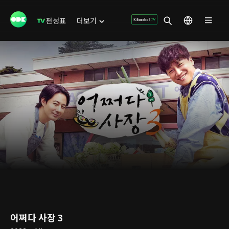
편성표
더보기
어쩌다 사장 3