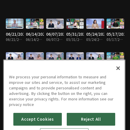
06/21/2026
06/14/2026
06/07/2026
05/31/2026
05/24/2026
05/17/2026
06/21/2026 • 58분
06/14/2026 • 58분
06/07/2026 • 59분
05/31/2026 • 58분
05/24/2026 • 59분
05/17/2026 • 59분
05/10/2026
05/03/2026
04/26/2026
04/19/2026
04/12/2026
04/05/2026
05/10/2026 • 59분
05/03/2026 • 58분
04/26/2026 • 59분
04/19/2026 • 58분
04/12/2026 • 59분
04/05/2026 • 58분
We process your personal information to measure and
improve our sites and service, to assist our marketing
campaigns and to provide personalised content and
advertising. By clicking the button on the right, you can
exercise your privacy rights. For more information see our
03/29/2026
03/22/2026
03/15/2026
03/08/2026
03/01/2026
02/22/2026
privacy notice
03/29/2026 • 59분
03/22/2026 • 58분
03/15/2026 • 59분
03/08/2026 • 58분
03/01/2026 • 59분
02/22/2026 • 58분
Accept Cookies
Reject All