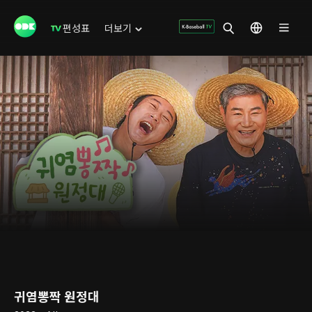
편성표
더보기
귀염뽕짝 원정대