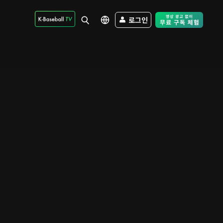
로그인
Free Trial - Sk