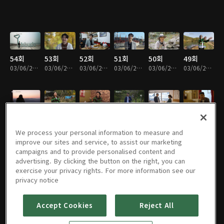
54회
53회
52회
51회
50회
49회
03/06/2024 • 22분
03/06/2024 • 21분
03/06/2024 • 21분
03/06/2024 • 21분
03/06/2024 • 22분
03/06/2024 • 21분
48회
47회
46회
45회
44회
43회
03/06/2024 • 21분
03/06/2024 • 21분
03/06/2024 • 21분
03/06/2024 • 21분
03/06/2024 • 21분
03/06/2024 • 21분
We process your personal information to measure and
improve our sites and service, to assist our marketing
campaigns and to provide personalised content and
advertising. By clicking the button on the right, you can
exercise your privacy rights. For more information see our
42회
41회
40회
39회
38회
37회
privacy notice
03/06/2024 • 22분
03/06/2024 • 21분
03/06/2024 • 22분
02/06/2024 • 22분
02/06/2024 • 21분
02/06/2024 • 22분
Accept Cookies
Reject All