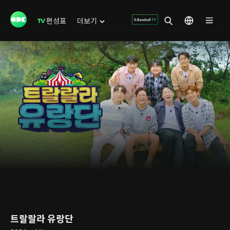
편성표
더보기
트랄랄라 유랑단