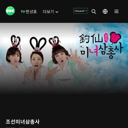
편성표
더보기
조선미녀삼총사