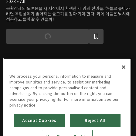
2023 • All
옥황상제의 노여움을 사 지상에서 환생한 세 명의 선녀들. 하늘로 돌아가
려면 옥황상제가 좋아하는 물고기를 찾아 가야 한다. 과여 이들은 낚시에
성공하고 돌아갈 수 있을까?
에피소드
We process your personal information to measure and
improve our sites and service, to assist our marketing
campaigns and to provide personalised content and
advertising. By clicking the button on the right, you can
exercise your privacy rights. For more information see our
privacy notice
01회
02회
03회
04회
05회
06회
09/11/2023 • 48분
09/12/2023 • 48분
09/13/2023 • 48분
09/14/2023 • 48분
09/15/2023 • 48분
09/16/2023 • 47분
Accept Cookies
Reject All