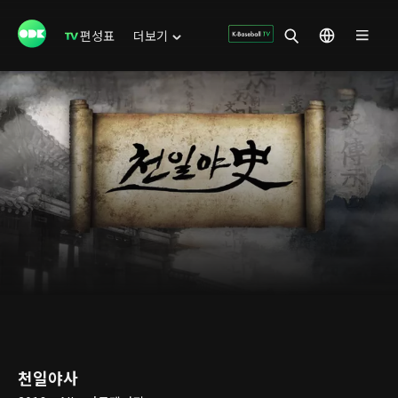
편성표
더보기
천일야사