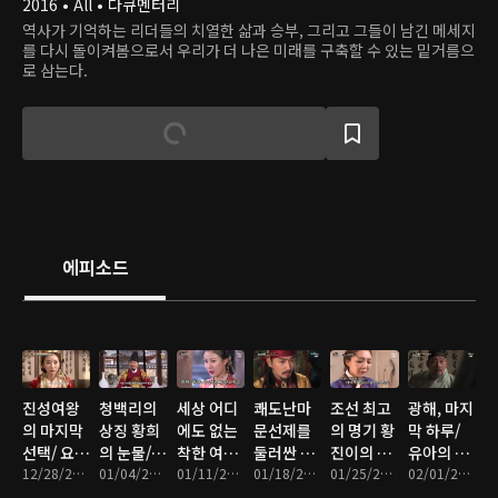
2016 • All • 다큐멘터리
역사가 기억하는 리더들의 치열한 삶과 승부, 그리고 그들이 남긴 메세지
를 다시 돌이켜봄으로서 우리가 더 나은 미래를 구축할 수 있는 밑거름으
로 삼는다.
에피소드
진성여왕
청백리의
세상 어디
쾌도난마
조선 최고
광해, 마지
의 마지막
상징 황희
에도 없는
문선제를
의 명기 황
막 하루/
선택/ 요나
의 눈물/
착한 여자
둘러싼 황
진이의 충
유아의 어
라 권력욕
12/28/2016 • 1시간 25분
조선 황제
01/04/2017 • 1시간 26분
화희황후/
01/11/2017 • 1시간 26분
궁 연쇄 살
01/18/2017 • 1시간 26분
격적인 반
01/25/2017 • 1시간 25분
긋난 모정
02/01/2017 • 1시간 25분
의 화신 야
로 불렸던
비극적 스
인 사건의
전/ 신라를