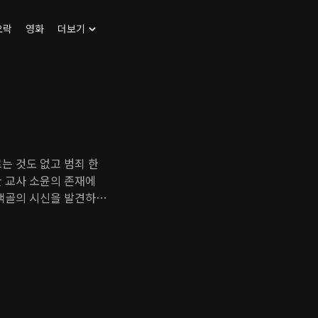
오락
영화
더보기
는 것도 없고 범죄 한
한 교사 소윤의 존재에
 백골의 시신을 발견하면
을 사람들 한 명 한 명