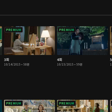
PREMIUM
PREMIUM
3회
4회
10/14/2015 • 58분
10/15/2015 • 59분
1
PREMIUM
PREMIUM