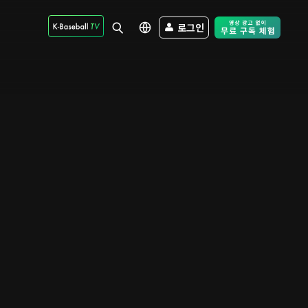
로그인
Free Trial - Sk