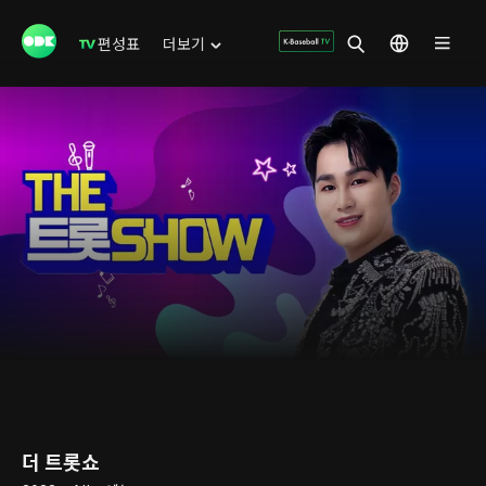
편성표
더보기
더 트롯쇼