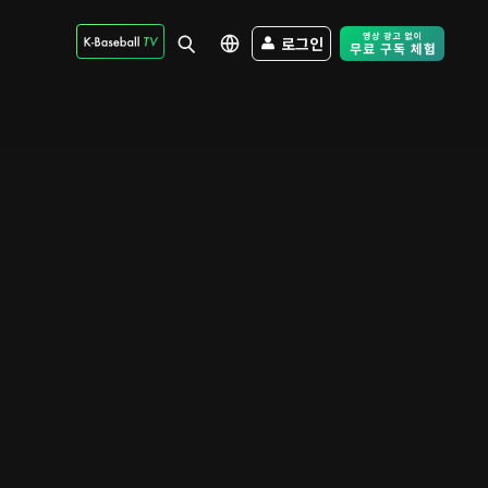
로그인
Free Trial - Sk