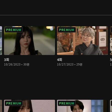
PREMIUM
PREMIUM
3회
4회
10/26/2023 • 30분
10/27/2023 • 29분
1
PREMIUM
PREMIUM