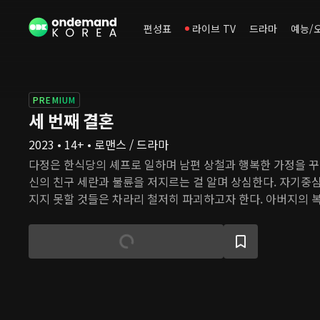
편성표
라이브 TV
드라마
예능/
PREMIUM
세 번째 결혼
2023 • 14+ • 로맨스 / 드라마
다정은 한식당의 셰프로 일하며 남편 상철과 행복한 가정을 꾸
신의 친구 세란과 불륜을 저지르는 걸 알며 상심한다. 자기중
지지 못할 것들은 차라리 철저히 파괴하고자 한다. 아버지의 
에게 접근해 가짜 삶을 살아왔지만, 그럴수록 자신의 약한 모
자신이 받은 상처를 되갚으려 하고, 오해에서 비롯된 복수는 
다. 엇갈린 선택으로 정반대의 길을 걷게 된 두 여자. 서로에게
황에서 진정한 사랑을 만난 이들은 어떻게 변화할까?