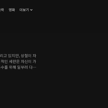
오락
영화
더보기
리고 있지만, 상철이 자
심적인 세란은 자신이 가
복수를 위해 일부러 다정
습을 발견한다. 다정은
또 다른 복수로 이어진
 칼날을 세운 복수의 상