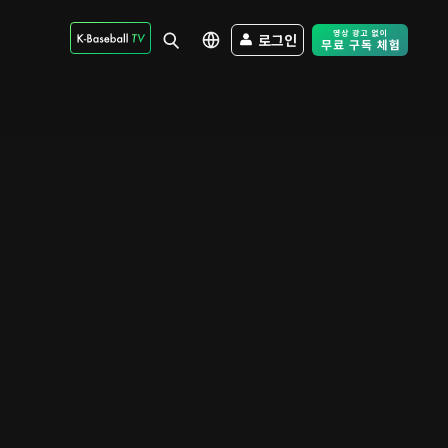
로그인
Free Trial - Sk