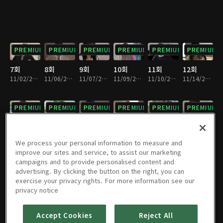
PREMIUM
PREMIUM
PREMIUM
PREMIUM
PREMIUM
PREMIUM
7회
8회
9회
10회
11회
12회
11/02/2023 • 30분
11/06/2023 • 29분
11/07/2023 • 30분
11/09/2023 • 30분
11/10/2023 • 30분
11/14/2023 • 30분
PREMIUM
PREMIUM
PREMIUM
PREMIUM
PREMIUM
PREMIUM
13회
14회
15회
16회
17회
18회
11/15/2023 • 30분
11/16/2023 • 29분
11/17/2023 • 30분
11/20/2023 • 30분
11/21/2023 • 30분
11/22/2023 • 30분
We process your personal information to measure and
improve our sites and service, to assist our marketing
campaigns and to provide personalised content and
PREMIUM
PREMIUM
PREMIUM
PREMIUM
PREMIUM
PREMIUM
advertising. By clicking the button on the right, you can
exercise your privacy rights. For more information see our
19회
20회
21회
22회
23회
24회
privacy notice
11/23/2023 • 29분
11/24/2023 • 30분
11/27/2023 • 30분
11/28/2023 • 30분
11/29/2023 • 30분
11/30/2023 • 29분
Accept Cookies
Reject All
PREMIUM
PREMIUM
PREMIUM
PREMIUM
PREMIUM
PREMIUM