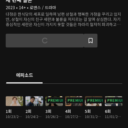
2023 • 14+ • 로맨스 / 드라마
다정은 한식당의 셰프로 일하며 남편 상철과 행복한 가정을 꾸리고 있지
만, 상철이 자신의 친구 세란과 불륜을 저지르는 걸 알며 상심한다. 자기
중심적인 세란은 자신이 가지지 못할 것들은 차라리 철저히 파괴하고자
한다. 아버지의 복수를 위해 일부러 다정에게 접근해 가짜 삶을 살아왔지
만, 그럴수록 자신의 약한 모습을 발견한다. 다정은 자신이 받은 상처를
되갚으려 하고, 오해에서 비롯된 복수는 또 다른 복수로 이어진다. 엇갈
린 선택으로 정반대의 길을 걷게 된 두 여자. 서로에게 칼날을 세운 복수
의 상황에서 진정한 사랑을 만난 이들은 어떻게 변화할까?
에피소드
PREMIUM
PREMIUM
PREMIUM
PREMIUM
1회
2회
3회
4회
5회
6회
10/23/2023 • 30분
10/24/2023 • 30분
10/26/2023 • 30분
10/27/2023 • 29분
10/31/2023 • 30분
11/01/2023 • 30분