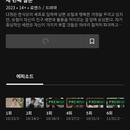
2023 • 14+ • 로맨스 / 드라마
다정은 한식당의 셰프로 일하며 남편 상철과 행복한 가정을 꾸리고 있지
만, 상철이 자신의 친구 세란과 불륜을 저지르는 걸 알며 상심한다. 자기
중심적인 세란은 자신이 가지지 못할 것들은 차라리 철저히 파괴하고자
한다. 아버지의 복수를 위해 일부러 다정에게 접근해 가짜 삶을 살아왔지
만, 그럴수록 자신의 약한 모습을 발견한다. 다정은 자신이 받은 상처를
되갚으려 하고, 오해에서 비롯된 복수는 또 다른 복수로 이어진다. 엇갈
린 선택으로 정반대의 길을 걷게 된 두 여자. 서로에게 칼날을 세운 복수
의 상황에서 진정한 사랑을 만난 이들은 어떻게 변화할까?
에피소드
PREMIUM
PREMIUM
PREMIUM
PREMIUM
1회
2회
3회
4회
5회
6회
10/23/2023 • 30분
10/24/2023 • 30분
10/26/2023 • 30분
10/27/2023 • 29분
10/31/2023 • 30분
11/01/2023 • 30분