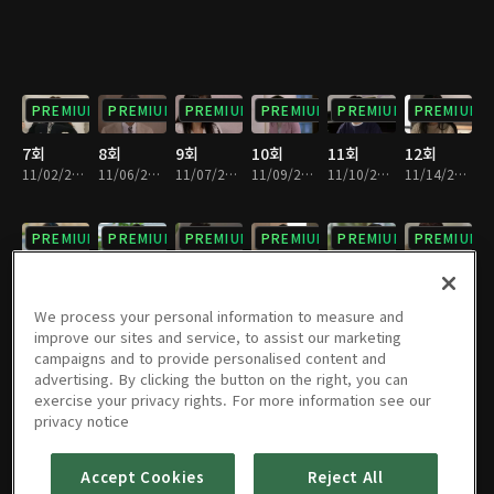
PREMIUM
PREMIUM
PREMIUM
PREMIUM
PREMIUM
PREMIUM
7회
8회
9회
10회
11회
12회
11/02/2023 • 30분
11/06/2023 • 29분
11/07/2023 • 30분
11/09/2023 • 30분
11/10/2023 • 30분
11/14/2023 • 30분
PREMIUM
PREMIUM
PREMIUM
PREMIUM
PREMIUM
PREMIUM
13회
14회
15회
16회
17회
18회
11/15/2023 • 30분
11/16/2023 • 29분
11/17/2023 • 30분
11/20/2023 • 30분
11/21/2023 • 30분
11/22/2023 • 30분
We process your personal information to measure and
improve our sites and service, to assist our marketing
campaigns and to provide personalised content and
PREMIUM
PREMIUM
PREMIUM
PREMIUM
PREMIUM
PREMIUM
advertising. By clicking the button on the right, you can
exercise your privacy rights. For more information see our
19회
20회
21회
22회
23회
24회
privacy notice
11/23/2023 • 29분
11/24/2023 • 30분
11/27/2023 • 30분
11/28/2023 • 30분
11/29/2023 • 30분
11/30/2023 • 29분
Accept Cookies
Reject All
PREMIUM
PREMIUM
PREMIUM
PREMIUM
PREMIUM
PREMIUM