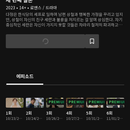
2023 • 14+ • 로맨스 / 드라마
다정은 한식당의 셰프로 일하며 남편 상철과 행복한 가정을 꾸리고 있지
만, 상철이 자신의 친구 세란과 불륜을 저지르는 걸 알며 상심한다. 자기
중심적인 세란은 자신이 가지지 못할 것들은 차라리 철저히 파괴하고자
한다. 아버지의 복수를 위해 일부러 다정에게 접근해 가짜 삶을 살아왔지
만, 그럴수록 자신의 약한 모습을 발견한다. 다정은 자신이 받은 상처를
되갚으려 하고, 오해에서 비롯된 복수는 또 다른 복수로 이어진다. 엇갈
린 선택으로 정반대의 길을 걷게 된 두 여자. 서로에게 칼날을 세운 복수
의 상황에서 진정한 사랑을 만난 이들은 어떻게 변화할까?
에피소드
PREMIUM
PREMIUM
PREMIUM
PREMIUM
1회
2회
3회
4회
5회
6회
10/23/2023 • 30분
10/24/2023 • 30분
10/26/2023 • 30분
10/27/2023 • 29분
10/31/2023 • 30분
11/01/2023 • 30분