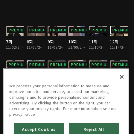
PREMIUM
PREMIUM
PREMIUM
PREMIUM
PREMIUM
PREMIUM
7회
8회
9회
10회
11회
12회
11/02/2023 • 30분
11/06/2023 • 29분
11/07/2023 • 30분
11/09/2023 • 30분
11/10/2023 • 30분
11/14/2023 • 30분
PREMIUM
PREMIUM
PREMIUM
PREMIUM
PREMIUM
PREMIUM
13회
14회
15회
16회
17회
18회
11/15/2023 • 30분
11/16/2023 • 29분
11/17/2023 • 30분
11/20/2023 • 30분
11/21/2023 • 30분
11/22/2023 • 30분
We process your personal information to measure and
improve our sites and service, to assist our marketing
campaigns and to provide personalised content and
PREMIUM
PREMIUM
PREMIUM
PREMIUM
PREMIUM
PREMIUM
advertising. By clicking the button on the right, you can
exercise your privacy rights. For more information see our
19회
20회
21회
22회
23회
24회
privacy notice
11/23/2023 • 29분
11/24/2023 • 30분
11/27/2023 • 30분
11/28/2023 • 30분
11/29/2023 • 30분
11/30/2023 • 29분
Accept Cookies
Reject All
PREMIUM
PREMIUM
PREMIUM
PREMIUM
PREMIUM
PREMIUM