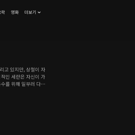
오락
영화
더보기
리고 있지만, 상철이 자
심적인 세란은 자신이 가
복수를 위해 일부러 다정
습을 발견한다. 다정은
또 다른 복수로 이어진
 칼날을 세운 복수의 상