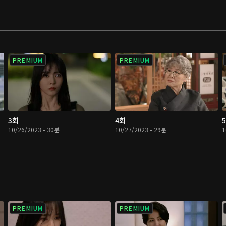
PREMIUM
PREMIUM
3회
4회
10/26/2023 • 30분
10/27/2023 • 29분
1
PREMIUM
PREMIUM