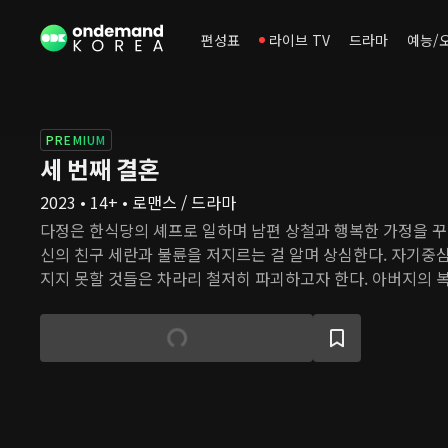
편성표
라이브 TV
드라마
예능/
PREMIUM
세 번째 결혼
2023 • 14+ • 로맨스 / 드라마
다정은 한식당의 셰프로 일하며 남편 상철과 행복한 가정을 꾸
신의 친구 세란과 불륜을 저지르는 걸 알며 상심한다. 자기중
지지 못할 것들은 차라리 철저히 파괴하고자 한다. 아버지의 
에게 접근해 가짜 삶을 살아왔지만, 그럴수록 자신의 약한 모
자신이 받은 상처를 되갚으려 하고, 오해에서 비롯된 복수는 
다. 엇갈린 선택으로 정반대의 길을 걷게 된 두 여자. 서로에게
황에서 진정한 사랑을 만난 이들은 어떻게 변화할까?