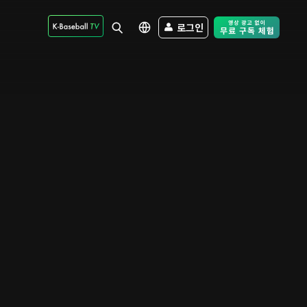
로그인
Free Trial - Sk