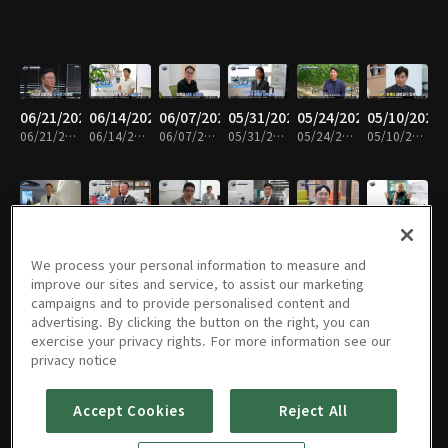
06/21/2026
06/14/2026
06/07/2026
05/31/2026
05/24/2026
05/10/2026
06/21/2026 • 14분
06/14/2026 • 14분
06/07/2026 • 13분
05/31/2026 • 14분
05/24/2026 • 14분
05/10/2026 • 14분
05/03/2026
04/26/2026
04/19/2026
04/12/2026
04/05/2026
03/29/2026
05/03/2026 • 12분
04/26/2026 • 13분
04/19/2026 • 14분
04/12/2026 • 14분
04/05/2026 • 14분
03/29/2026 • 14분
We process your personal information to measure and
improve our sites and service, to assist our marketing
campaigns and to provide personalised content and
advertising. By clicking the button on the right, you can
exercise your privacy rights. For more information see our
03/22/2026
03/15/2026
03/08/2026
03/01/2026
02/22/2026
02/15/2026
privacy notice
03/22/2026 • 12분
03/15/2026 • 14분
03/08/2026 • 14분
03/01/2026 • 14분
02/22/2026 • 14분
02/15/2026 • 14분
Accept Cookies
Reject All