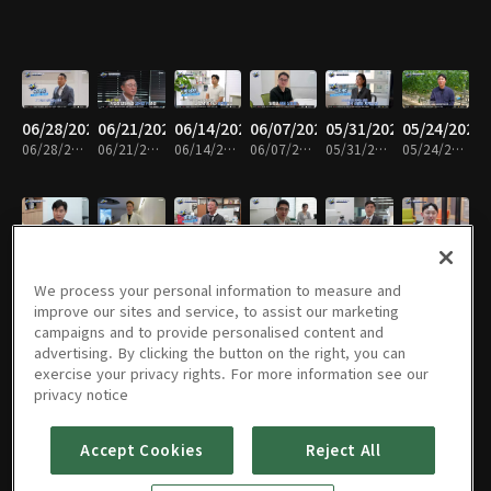
06/28/2026
06/21/2026
06/14/2026
06/07/2026
05/31/2026
05/24/2026
06/28/2026 • 13분
06/21/2026 • 14분
06/14/2026 • 14분
06/07/2026 • 13분
05/31/2026 • 14분
05/24/2026 • 14분
05/10/2026
05/03/2026
04/26/2026
04/19/2026
04/12/2026
04/05/2026
05/10/2026 • 14분
05/03/2026 • 12분
04/26/2026 • 13분
04/19/2026 • 14분
04/12/2026 • 14분
04/05/2026 • 14분
We process your personal information to measure and
improve our sites and service, to assist our marketing
campaigns and to provide personalised content and
advertising. By clicking the button on the right, you can
exercise your privacy rights. For more information see our
03/29/2026
03/22/2026
03/15/2026
03/08/2026
03/01/2026
02/22/2026
privacy notice
03/29/2026 • 14분
03/22/2026 • 12분
03/15/2026 • 14분
03/08/2026 • 14분
03/01/2026 • 14분
02/22/2026 • 14분
Accept Cookies
Reject All