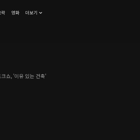
오락
영화
더보기
크쇼, '이유 있는 건축'