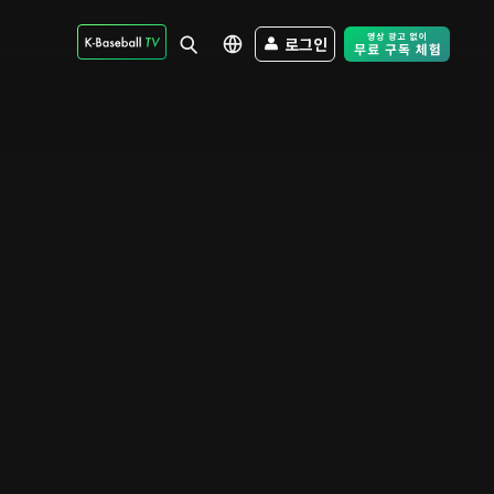
로그인
Free Trial - Sk