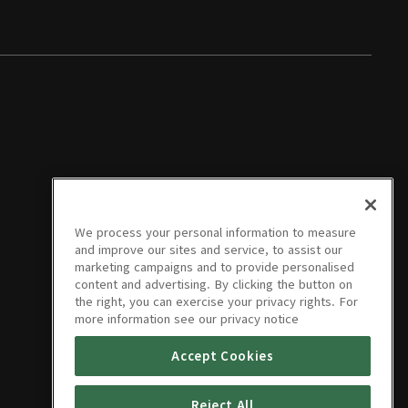
We process your personal information to measure
and improve our sites and service, to assist our
marketing campaigns and to provide personalised
content and advertising. By clicking the button on
the right, you can exercise your privacy rights. For
more information see our privacy notice
Accept Cookies
Reject All