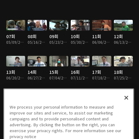
07회
08회
09회
10회
11회
12회
05/09/2017 • 47분
05/16/2017 • 47분
05/23/2017 • 48분
05/30/2017 • 47분
06/06/2017 • 47분
06/13/2017 • 46분
13회
14회
15회
16회
17회
18회
06/20/2017 • 47분
06/27/2017 • 47분
07/04/2017 • 47분
07/11/2017 • 46분
07/18/2017 • 47분
07/25/2017 • 47분
We process your personal information to measure and
19회
20회
21회
22회
23회
긴급구조
improve our sites and service, to assist our marketing
08/01/2017 • 47분
08/08/2017 • 47분
08/15/2017 • 46분
08/29/2017 • 47분
09/05/2017 • 46분
응급실 24
campaigns and to provide personalised content and
시
advertising. By clicking the button on the right, you can
09/12/2017 • 47분
exercise your privacy rights. For more information see our
privacy notice