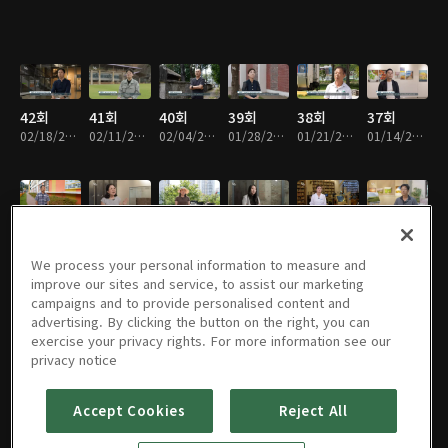
42회
41회
40회
39회
38회
37회
02/18/2025 • 25분
02/11/2025 • 25분
02/04/2025 • 25분
01/28/2025 • 25분
01/21/2025 • 25분
01/14/2025 • 25분
36회
35회
34회
33회
32회
31회
01/07/2025 • 24분
12/31/2024 • 25분
12/24/2024 • 25분
12/17/2024 • 25분
12/10/2024 • 24분
12/03/2024 • 25분
We process your personal information to measure and
improve our sites and service, to assist our marketing
campaigns and to provide personalised content and
advertising. By clicking the button on the right, you can
exercise your privacy rights. For more information see our
30회
29회
28회
27회
26회
25회
privacy notice
11/26/2024 • 25분
11/19/2024 • 25분
11/12/2024 • 24분
11/05/2024 • 25분
10/29/2024 • 24분
10/22/2024 • 25분
Accept Cookies
Reject All