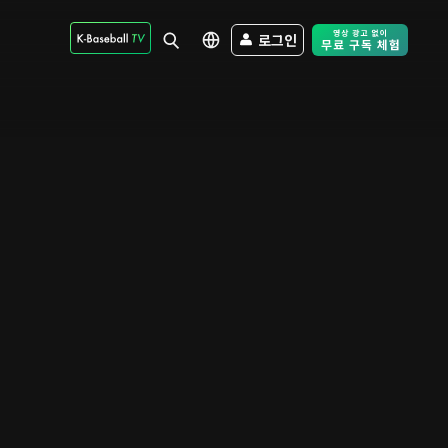
로그인
Free Trial - Sk