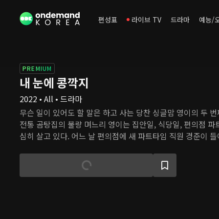
편성표
라이브 TV
드라마
예능/
PREMIUM
내 눈에 콩깍지
2022 • All • 드라마
무슨 일이 있어도 할 말은 하고 사는 당찬 싱글맘 영이의 두 번째
전통 곰탕집의 불량 며느리 영이는 집안일, 식당일, 편의점 파
심히 살고 있다. 어느 날 편의점에 새 파트타임 직원 경준이 들
던 작은 사고 때문에 서로의 인상은 좋지 않았지만, 밝고 당찬
마음을 둘러싼 벽을 허물기 시작한다.