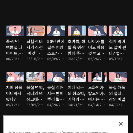
실
중·장년
뇌혈관 터
50년 만에
초여름, 생
나이가 들
적게 먹어
여름철 다
지기 직전
필수 영양
활 속 위장
어도 마음
도 살이 찐
이어트,
‘이것’ 반
소로? 우
병의 주범
껏 먹고 싶
다? 혈당
‘이것’이
06/23/2026 • 48분
복된다?
06/16/2026 • 47분
리가 놓친
06/09/2026 • 47분
은?
06/02/2026 • 47분
다? 소화
05/26/2026 • 47분
다이어트
05/19/2026 • 48분
성공과 실
뇌졸중 사
식이섬유
력의 비밀
의 비밀!
패를 가른
전 봉쇄법
의 힘
다?
치매 정복
봄철 면역,
봄철 심해
치매 막는
노화인가
봄철 해독
어디까지
닥터의 냉
지는 변비
뇌 청소법,
탈모인가.
의 열쇠,
왔나?
장고에는
뿌리 뽑는
기적의 습
빠지는 머
장의 비밀
05/12/2026 • 49분
‘이것’이
05/05/2026 • 46분
법
04/28/2026 • 46분
관
04/21/2026 • 47분
리카락의
04/14/2026 • 47분
04/07/2026 • 47분
있다?
비밀
We process your personal information to measure and