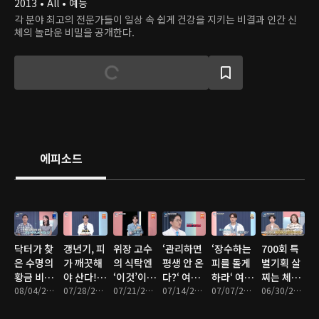
2013 • All • 예능
각 분야 최고의 전문가들이 일상 속 쉽게 건강을 지키는 비결과 인간 신
체의 놀라운 비밀을 공개한다.
에피소드
닥터가 찾
갱년기, 피
위장 고수
‘관리하면
‘장수하는
700회 특
은 수명의
가 깨끗해
의 식탁엔
평생 안 온
피를 돌게
별기획 살
황금 비율
야 산다!
‘이것’이
다?‘ 여름
하라‘ 여름
찌는 체질
은?
08/04/2026 • 48분
10년을 잡
07/28/2026 • 48분
있다?
07/21/2026 • 47분
철 뇌졸중
07/14/2026 • 47분
철 혈당 잡
07/07/2026 • 47분
바꾸는 혈
06/30/2026 • 47분
아라
거짓과 진
는 방법
당 혁명