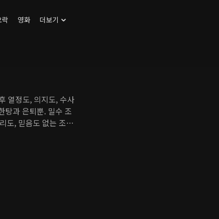
오락
영화
더보기
 후 열정도, 의지도, 수사
한탕과 은퇴뿐. 밀수 조
리도, 믿음도 없는 조태
직 사무실에 도착한 오
 걸린 범죄 사건에 휘
공조 수사를 시작하는