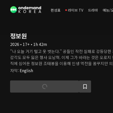
편성표
라이브 TV
드라마
예능/
정보원
2026 • 17+ • 1h 42m
''나 오늘 거기 털고 옷 벗는다.'' 공들인 작전 실패로 강등당한
감각도 모두 잃은 형사 오남혁. 이제 그가 바라는 것은 오로지 
직에 심어둔 정보원 조태봉을 이용해 인생 역전을 꿈꾸지만 의
봉은 숨겨뒀던 돈을 챙겨 빠르게 손절을 하고, 뒤늦게 밀수 조
자막
:
English
남혁은 낯선 무리에게 납치를 당한다. 이 일로 얼떨결에 목숨이
말리게 된 오남혁과 조태봉은 각자의 목적을 위해 동상이몽 
데…