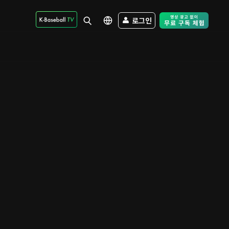
로그인
Free Trial - Sk