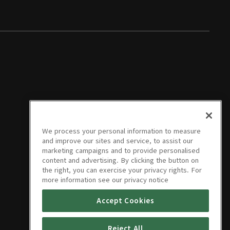
We process your personal information to measure
and improve our sites and service, to assist our
marketing campaigns and to provide personalised
content and advertising. By clicking the button on
the right, you can exercise your privacy rights. For
more information see our privacy notice
Accept Cookies
Reject All